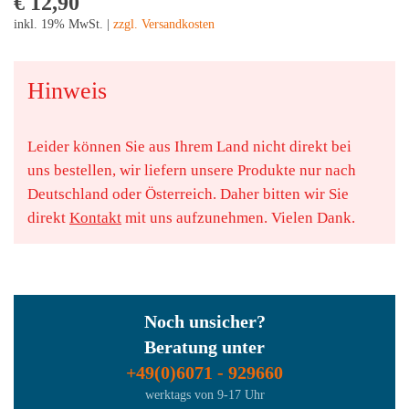
€ 12,90
inkl. 19% MwSt. |
zzgl. Versandkosten
Hinweis
Leider können Sie aus Ihrem Land nicht direkt bei
uns bestellen, wir liefern unsere Produkte nur nach
Deutschland oder Österreich. Daher bitten wir Sie
direkt
Kontakt
mit uns aufzunehmen. Vielen Dank.
Noch unsicher?
Beratung unter
+49(0)6071 - 929660
werktags von 9-17 Uhr