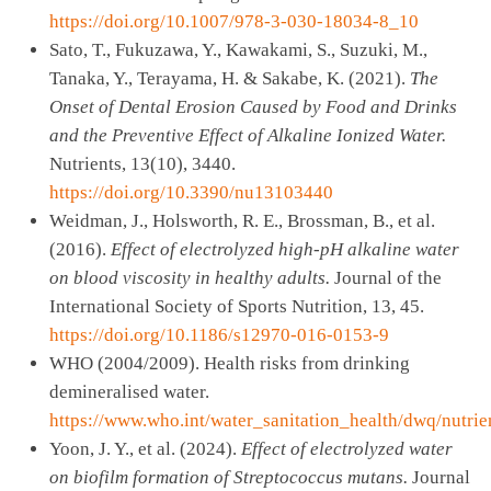
https://doi.org/10.1007/978-3-030-18034-8_10
Sato, T., Fukuzawa, Y., Kawakami, S., Suzuki, M.,
Tanaka, Y., Terayama, H. & Sakabe, K. (2021).
The
Onset of Dental Erosion Caused by Food and Drinks
and the Preventive Effect of Alkaline Ionized Water.
Nutrients, 13(10), 3440.
https://doi.org/10.3390/nu13103440
Weidman, J., Holsworth, R. E., Brossman, B., et al.
(2016).
Effect of electrolyzed high-pH alkaline water
on blood viscosity in healthy adults.
Journal of the
International Society of Sports Nutrition, 13, 45.
https://doi.org/10.1186/s12970-016-0153-9
WHO (2004/2009). Health risks from drinking
demineralised water.
https://www.who.int/water_sanitation_health/dwq/nutri
Yoon, J. Y., et al. (2024).
Effect of electrolyzed water
on biofilm formation of Streptococcus mutans.
Journal