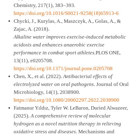
Chemistry, 217(1), 383–393.
https://doi.org/10.1016/S0021-9258(18)65913-6
Chycki, J., Kurylas, A., Maszczyk, A., Golas, A., &
Zajac, A. (2018).
Alkaline water improves exercise-induced metabolic
acidosis and enhances anaerobic exercise
performance in combat sport athletes.
PLOS ONE,
13(11), e0205708.
https://doi.org/10.1371/journal.pone.0205708
Chen, X., et al. (2022).
Antibacterial effects of
electrolyzed water on oral pathogens.
Journal of Oral
Microbiology, 14(1), 2038900.
https://doi.org/10.1080/20002297.2022.2038900
Fatmanur Yıldız, Tyler W. LeBaron, Duried Alwazeer,
(2025).
A comprehensive review of molecular
hydrogen as a novel nutrition therapy in relieving
oxidative stress and diseases.
Mechanisms and