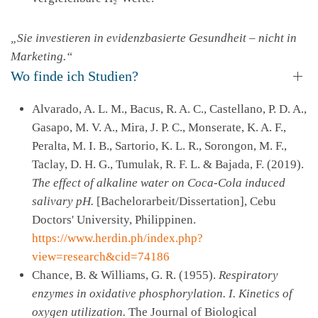
„Sie investieren in evidenzbasierte Gesundheit – nicht in
Marketing.“
Wo finde ich Studien?
Alvarado, A. L. M., Bacus, R. A. C., Castellano, P. D. A.,
Gasapo, M. V. A., Mira, J. P. C., Monserate, K. A. F.,
Peralta, M. I. B., Sartorio, K. L. R., Sorongon, M. F.,
Taclay, D. H. G., Tumulak, R. F. L. & Bajada, F. (2019).
The effect of alkaline water on Coca-Cola induced
salivary pH.
[Bachelorarbeit/Dissertation], Cebu
Doctors' University, Philippinen.
https://www.herdin.ph/index.php?
view=research&cid=74186
Chance, B. & Williams, G. R. (1955).
Respiratory
enzymes in oxidative phosphorylation. I. Kinetics of
oxygen utilization.
The Journal of Biological