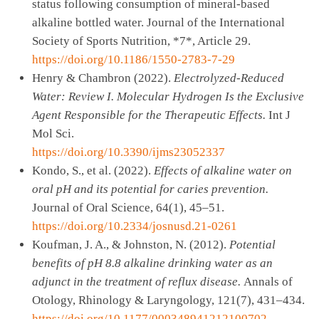
status following consumption of mineral-based
alkaline bottled water. Journal of the International
Society of Sports Nutrition, *7*, Article 29.
https://doi.org/10.1186/1550-2783-7-29
Henry & Chambron (2022).
Electrolyzed-Reduced
Water: Review I. Molecular Hydrogen Is the Exclusive
Agent Responsible for the Therapeutic Effects.
Int J
Mol Sci.
https://doi.org/10.3390/ijms23052337
Kondo, S., et al. (2022).
Effects of alkaline water on
oral pH and its potential for caries prevention.
Journal of Oral Science, 64(1), 45–51.
https://doi.org/10.2334/josnusd.21-0261
Koufman, J. A., & Johnston, N. (2012).
Potential
benefits of pH 8.8 alkaline drinking water as an
adjunct in the treatment of reflux disease.
Annals of
Otology, Rhinology & Laryngology, 121(7), 431–434.
https://doi.org/10.1177/000348941212100702