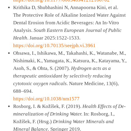
Krithika D, Shubhashini N, Annapoorna Kini, et al.
The Protective Role of Alkaline Ionized Water Against
Dental Erosion from Acidic Beverages: An In-Vitro
Analysis.
South Eastern European Journal of Public
Health
. Januar 2025:1522-1533.
https://doi.org/10.70135/seejph.vi.3961
Ohsawa, I., Ishikawa, M., Takahashi, K., Watanabe, M.,
Nishimaki, K., Yamagata, K., Katsura, K., Katayama, Y.,
Asoh, S., & Ohta, S. (2007).
Hydrogen acts as a
therapeutic antioxidant by selectively reducing
cytotoxic oxygen radicals.
Nature Medicine, 13(6),
688–694.
https://doi.org/10.1038/nm1577
Rosborg, I. & Kožíšek, F. (2019).
Health Effects of De-
mineralization of Drinking Water.
In: Rosborg, I.,
Kožíšek, F. (Hrsg.)
Drinking Water Minerals and
Mineral Balance.
Springer 2019.