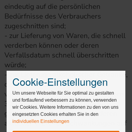
eindeutig auf die persönlichen
Bedürfnisse des Verbrauchers
zugeschnitten sind;
- zur Lieferung von Waren, die schnell
verderben können oder deren
Verfallsdatum schnell überschritten
würde;
- zur Lieferung alkoholischer Getränke,
Cookie-Einstellungen
Drücken
deren Preis bei Vertragsschluss
Sie
vereinbart wurde, die aber frühestens
Tab,
Um unsere Webseite für Sie optimal zu gestalten
um
und fortlaufend verbessern zu können, verwenden
30 Tage nach Vertragsschluss
durch
wir Cookies. Weitere Informationen zu den von uns
geliefert werden können und deren
die
eingesetzten Cookies erhalten Sie in den
Optionen
aktueller Wert von Schwankungen auf
individuellen Einstellungen
zu
navigieren.